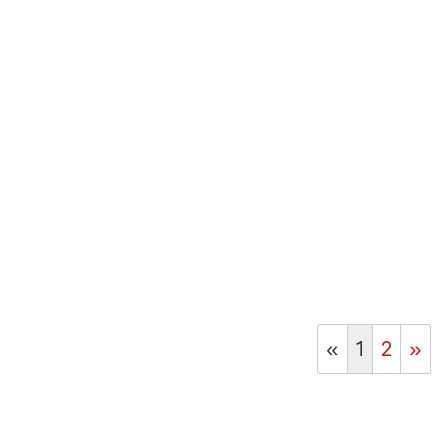
«
1
2
»