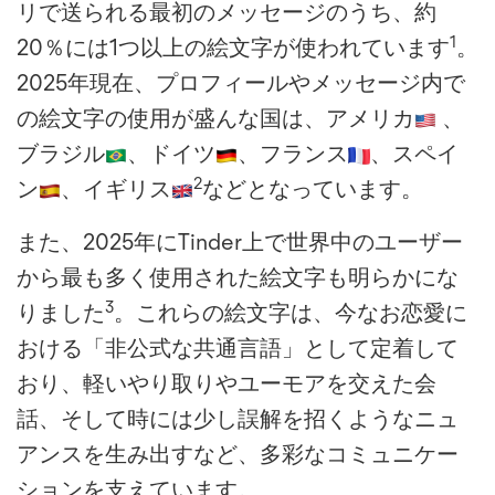
リで送られる最初のメッセージのうち、約
1
20％には1つ以上の絵文字が使われています
。
2025年現在、プロフィールやメッセージ内で
の絵文字の使用が盛んな国は、アメリカ
、
ブラジル
、ドイツ
、フランス
、スペイ
2
ン
、イギリス
などとなっています。
また、2025年にTinder上で世界中のユーザー
から最も多く使用された絵文字も明らかにな
3
りました
。これらの絵文字は、今なお恋愛に
おける「非公式な共通言語」として定着して
おり、軽いやり取りやユーモアを交えた会
話、そして時には少し誤解を招くようなニュ
アンスを生み出すなど、多彩なコミュニケー
ションを支えています。