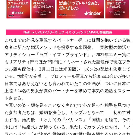
これまでの外見を重視するパートナー探しに疑問を抱いている独
身者に新たな婚活メソッドを提案する米国発、　実験型の婚活リ
アリティショー「ラブ・イズ・ブラインド」。2021年エミー賞に
もリアリティ部門ほか2部門にノミネートされた話題作で現在ブラ
ジル版も配信中、2月11日には米国版シーズン2の配信も決定して
いる。“婚活”が定着し、プロフィール写真から始まる出会いが多い
日本ではありえないとも言われていたこの企画が、ついに日本に
上陸！24名の男女が真のパートナーを求めて本気の婚活をスター
トさせる。
お互いの姿・顔を見ることなく声だけで心が通った相手を見つけ
た参加者たちは、婚約を決心し、カップルとなって　　初めて対
面する。婚約後、１ヶ月間の『バカンス』『同棲』を経て、その
末には『結婚式』が待っている。果たしてカップルたちは、「ブ
ラインドで」心に決めた婚約者との結婚に踏み切れるのか？それ