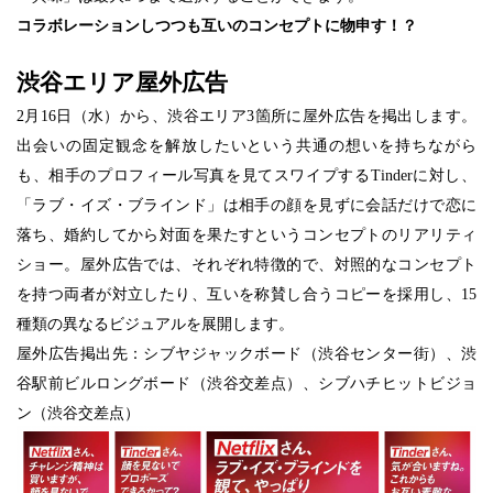
コラボレーションしつつも互いのコンセプトに物申す！？
渋谷エリア屋外広告
2月16日（水）から、渋谷エリア3箇所に屋外広告を掲出します。
出会いの固定観念を解放したいという共通の想いを持ちながら
も、相手のプロフィール写真を見てスワイプするTinderに対し、
「ラブ・イズ・ブラインド」は相手の顔を見ずに会話だけで恋に
落ち、婚約してから対面を果たすというコンセプトのリアリティ
ショー。屋外広告では、それぞれ特徴的で、対照的なコンセプト
を持つ両者が対立したり、互いを称賛し合うコピーを採用し、15
種類の異なるビジュアルを展開します。
屋外広告掲出先：シブヤジャックボード（渋谷センター街）、渋
谷駅前ビルロングボード（渋谷交差点）、
シブハチヒットビジョ
ン（渋谷交差点）