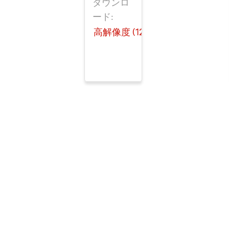
ダウンロ
ード:
 KB)
高解像度 (126 KB)