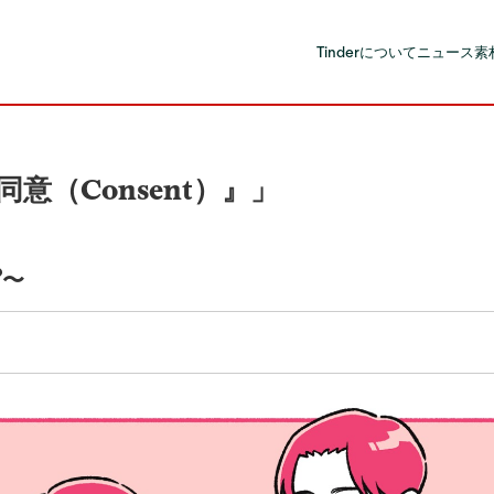
Tinderについて
ニュース
素
（Consent）』」
︖〜